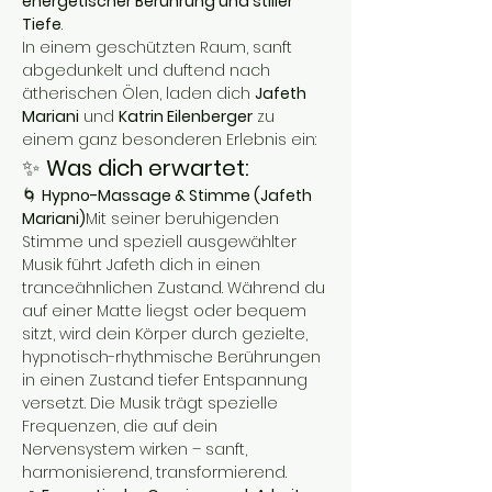
energetischer Berührung und stiller 
Tiefe
.
In einem geschützten Raum, sanft 
abgedunkelt und duftend nach 
ätherischen Ölen, laden dich 
Jafeth 
Mariani
 und 
Katrin Eilenberger
 zu 
einem ganz besonderen Erlebnis ein:
✨ 
Was dich erwartet:
🌀 
Hypno-Massage & Stimme (Jafeth 
Mariani)
Mit seiner beruhigenden 
Stimme und speziell ausgewählter 
Musik führt Jafeth dich in einen 
tranceähnlichen Zustand. Während du 
auf einer Matte liegst oder bequem 
sitzt, wird dein Körper durch gezielte, 
hypnotisch-rhythmische Berührungen 
in einen Zustand tiefer Entspannung 
versetzt. Die Musik trägt spezielle 
Frequenzen, die auf dein 
Nervensystem wirken – sanft, 
harmonisierend, transformierend.