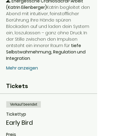
🌊 
Energetische Craniosacral-Arbeit 
(Katrin Eilenberger)
Katrin begleitet den 
Abend mit intuitiver, feinstofflicher 
Berührung. Ihre Hände spüren 
Blockaden auf und laden dein System 
ein, loszulassen – ganz ohne Druck. In 
der Stille zwischen den Impulsen 
entsteht ein innerer Raum für 
tiefe 
Selbstwahrnehmung, Regulation und 
Integration
.
Mehr anzeigen
Tickets
Verkauf beendet
Tickettyp
Early Bird
Preis