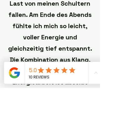
Last von meinen Schultern
fallen. Am Ende des Abends
fühlte ich mich so leicht,
voller Energie und
gleichzeitig tief entspannt.
Die Kombination aus Klang,
Berührung und
Energiearbeit ist absolut
magisch – für mich das
perfekte Ritual, um Körper
und Seele zu regenerieren.“
– Sarah T.