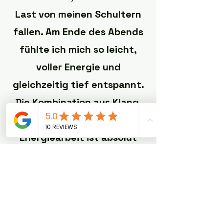
Last von meinen Schultern
fallen. Am Ende des Abends
fühlte ich mich so leicht,
voller Energie und
gleichzeitig tief entspannt.
Die Kombination aus Klang,
Berührung und
Energiearbeit ist absolut
magisch – für mich das
perfekte Ritual, um Körper
und Seele zu regenerieren.“
– Sarah T.