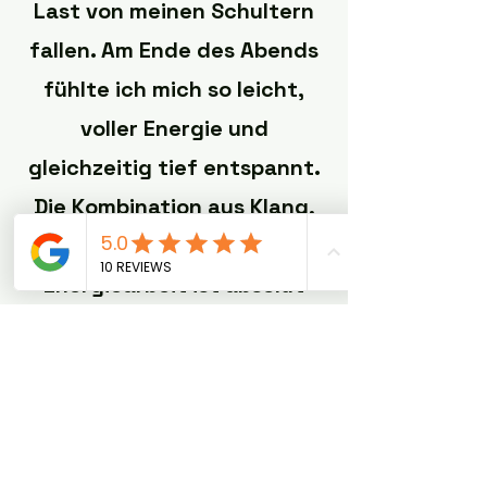
Last von meinen Schultern
fallen. Am Ende des Abends
fühlte ich mich so leicht,
voller Energie und
gleichzeitig tief entspannt.
Die Kombination aus Klang,
Berührung und
Energiearbeit ist absolut
magisch – für mich das
perfekte Ritual, um Körper
und Seele zu regenerieren.“
– Sarah T.