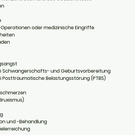
en
e
 Operationen oder medizinische Eingriffe
heiten
aden
gsangst
ei Schwangerschafts- und Geburtsvorbereitung
i Posttraumatische Belastungsstörung (PTBS)
fschmerzen
Bruxismus)
ng
ion und -Behandlung
ielerreichung