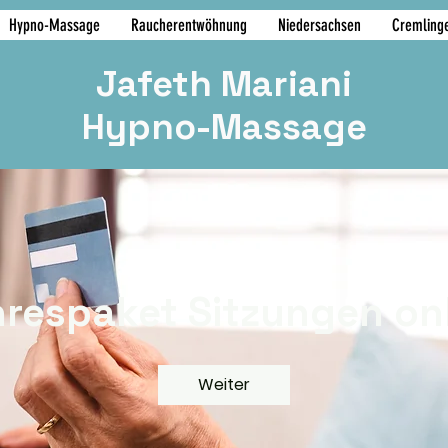
Hypno-Massage
Raucherentwöhnung
Niedersachsen
Cremling
Jafeth Mariani
Hypno-Massage
respaket Sitzungen on
Weiter