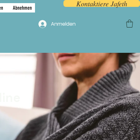
Kontaktiere Jafeth
en
Abnehmen
F.A.Q.
More
Anmelden
line