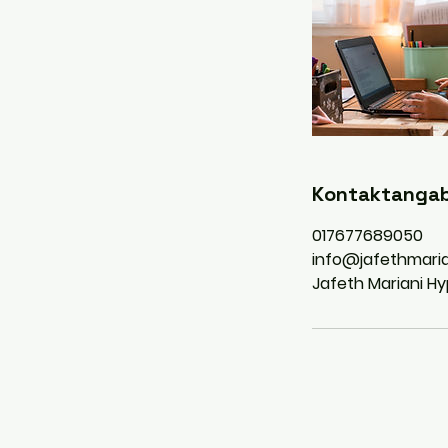
Kontaktanga
017677689050
info@jafethmari
Jafeth Mariani Hy