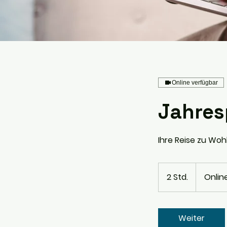
Online verfügbar
Jahres
Ihre Reise zu Wo
2 Std.
2
Onlin
S
t
d
Weiter
.