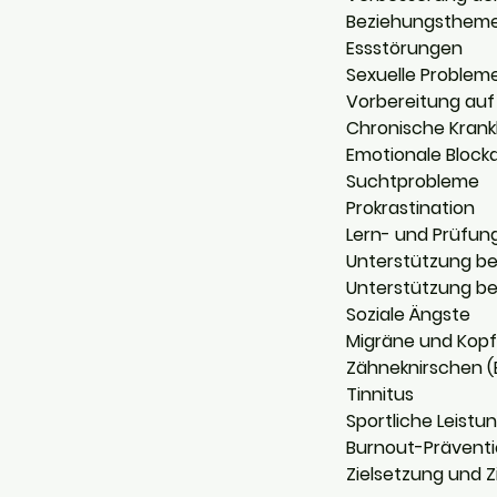
Beziehungsthem
Essstörungen
Sexuelle Problem
Vorbereitung auf
Chronische Krank
Emotionale Block
Suchtprobleme
Prokrastination
Lern- und Prüfun
Unterstützung b
Unterstützung be
Soziale Ängste
Migräne und Kop
Zähneknirschen (
Tinnitus
Sportliche Leistu
Burnout-Prävent
Zielsetzung und Z