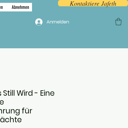
Kontaktiere Jafeth
en
Abnehmen
F.A.Q.
More
Anmelden
Still Wird - Eine
e
hrung für
Nächte