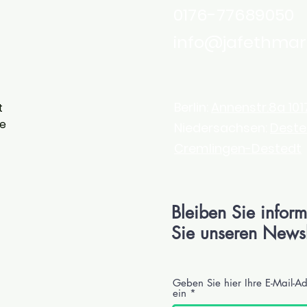
0176-77689050
info@jafethmar
Berlin:
Annenstr.8a 1017
t
he
Niedersachsen:
Deste
Cremlingen-Destedt
Bleiben Sie inform
Sie unseren Newsl
Geben Sie hier Ihre E-Mail-A
ein