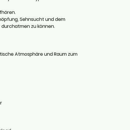
fhören.
höpfung, Sehnsucht und dem
r durchatmen zu können.
astische Atmosphäre und Raum zum
r