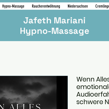
Hypno-Massage
Raucherentwöhnung
Niedersachsen
Cremling
Jafeth Mariani
Hypno-Massage
Wenn Alles 
emotional
Audioerfa
schwere 