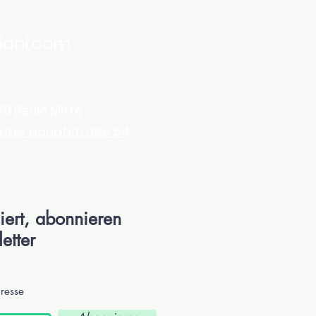
iani.com
9 Berlin MItte
dter Hauptstraße 54,
iert, abonnieren
etter
dresse