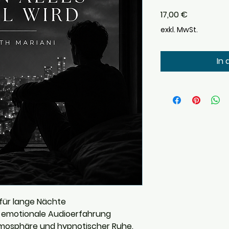
Preis
17,00 €
exkl. MwSt.
In
 für lange Nächte
ine emotionale Audioerfahrung
mosphäre und hypnotischer Ruhe.