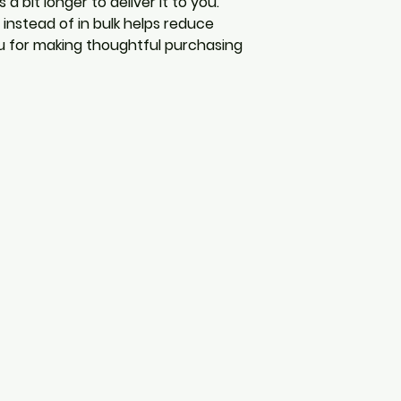
 a bit longer to deliver it to you. 
nstead of in bulk helps reduce 
u for making thoughtful purchasing 