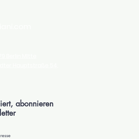
iani.com
9 Berlin MItte
dter Hauptstraße 54,
iert, abonnieren
etter
dresse