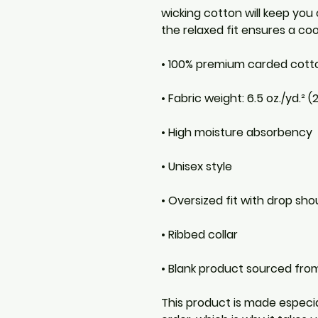
wicking cotton will keep you 
the relaxed fit ensures a cool
• 100% premium carded cott
• Fabric weight: 6.5 oz./yd.² 
• High moisture absorbency
• Unisex style 
• Oversized fit with drop sho
• Ribbed collar
• Blank product sourced fr
This product is made especia