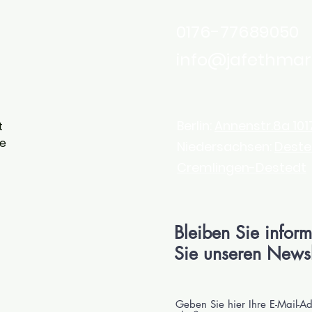
0176-77689050
info@jafethmar
Berlin:
Annenstr.8a 1017
t
he
Niedersachsen:
Deste
Cremlingen-Destedt
Bleiben Sie inform
Sie unseren Newsl
Geben Sie hier Ihre E-Mail-A