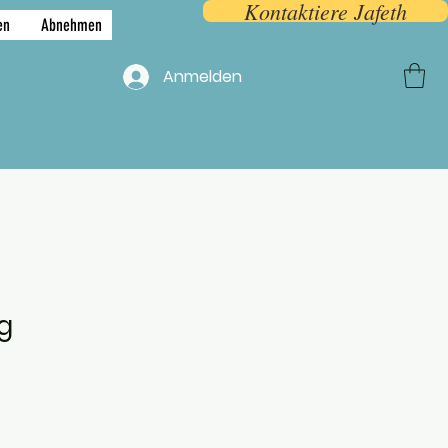
Kontaktiere Jafeth
en
Abnehmen
F.A.Q.
More
Anmelden
g