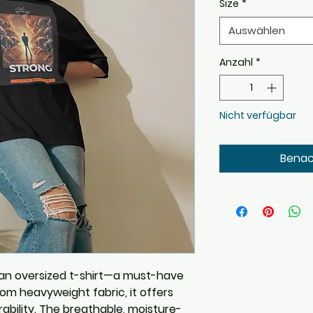
Size
*
Auswählen
Anzahl
*
Nicht verfügbar
Benac
 an oversized t-shirt—a must-have 
om heavyweight fabric, it offers 
ility. The breathable, moisture-