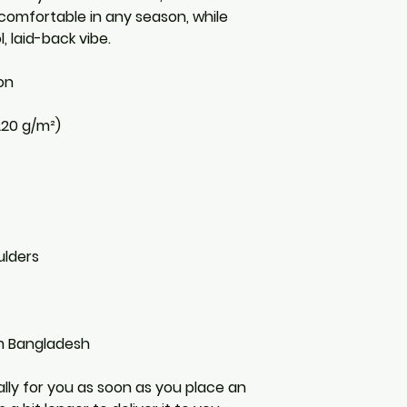
comfortable in any season, while 
, laid-back vibe.
on
(220 g/m²)
ulders
om Bangladesh
lly for you as soon as you place an 