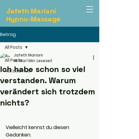
Jafeth Mariani
Hypno-Massage
Beitrag
All Posts
Jafeth Mariani
All Posts
18. Mai
1 Min. Lesezeit
Ich habe schon so viel
Narzissmus
verstanden. Warum
verändert sich trotzdem
nichts?
Vielleicht kennst du diesen 
Gedanken.