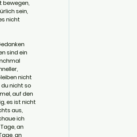
t bewegen, 
lich sein, 
s nicht 
 Gedanken 
 sind ein 
anchmal 
eller, 
eiben nicht 
 du nicht so 
mel, auf den 
, es ist nicht 
chts aus, 
chaue ich 
 Tage, an 
Tage, an 