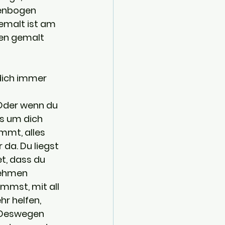
genbogen 
emalt ist am 
en gemalt 
dich immer 
Oder wenn du 
es um dich 
mmt, alles 
 da. Du liegst 
, dass du 
nehmen 
mmst, mit all 
r helfen, 
. Deswegen 