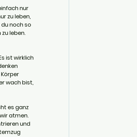
einfach nur 
ur zu leben, 
s du noch so 
 zu leben. 
 ist wirklich 
denken 
 Körper 
er wach bist, 
ht es ganz 
wir atmen. 
trieren und 
Atemzug 