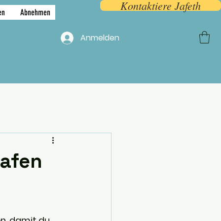
Kontaktiere Jafeth
en
Abnehmen
F.A.Q.
More
Anmelden
lafen
en, damit du 