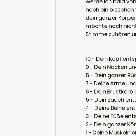
werde ich bald von
noch ein bisschen 
dein ganzer Körper,
möchte noch nicht 
Stimme zuhören und
10 - Dein Kopf ents
9 - Dein Nacken un
8 - Dein ganzer Rü
7 - Deine Arme un
6 - Dein Brustkorb
5 - Dein Bauch ent
4 - Deine Beine en
3 - Deine Füße ent
2 - Dein ganzer Kö
1 - Deine Muskeln 