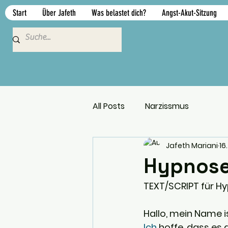
Start
Über Jafeth
Was belastet dich?
Angst-Akut-Sitzung
All Posts
Narzissmus
Jafeth Mariani
16
Hypnose 
TEXT/SCRIPT für Hy
Hallo, mein Name i
Ich
 hoffe, dass es 