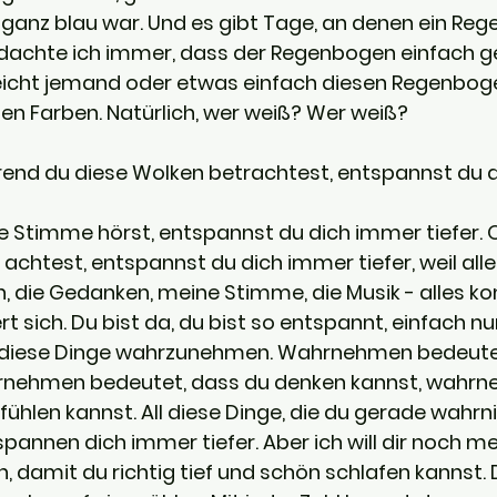
ganz blau war. Und es gibt Tage, an denen ein Re
d dachte ich immer, dass der Regenbogen einfach g
leicht jemand oder etwas einfach diesen Regenbog
len Farben. Natürlich, wer weiß? Wer weiß? 
hrend du diese Wolken betrachtest, entspannst du 
 Stimme hörst, entspannst du dich immer tiefer. 
 achtest, entspannst du dich immer tiefer, weil all
, die Gedanken, meine Stimme, die Musik - alles ko
rt sich. Du bist da, du bist so entspannt, einfach nur
l diese Dinge wahrzunehmen. Wahrnehmen bedeutet
rnehmen bedeutet, dass du denken kannst, wahr
fühlen kannst. All diese Dinge, die du gerade wahrni
pannen dich immer tiefer. Aber ich will dir noch meh
, damit du richtig tief und schön schlafen kannst