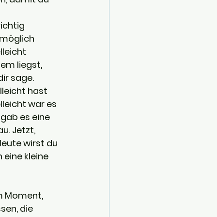
ichtig 
 möglich 
leicht 
em liegst, 
ir sage.
leicht hast 
leicht war es 
 gab es eine 
u. Jetzt, 
eute wirst du 
eine kleine 
sem Moment, 
sen, die 