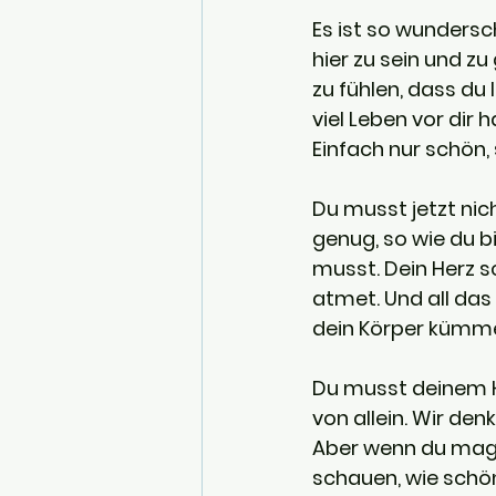
Es ist so wundersch
hier zu sein und zu
zu fühlen, dass du
viel Leben vor dir 
Einfach nur schön, 
Du musst jetzt nich
genug, so wie du b
musst. Dein Herz s
atmet. Und all das 
dein Körper kümmer
Du musst deinem H
von allein. Wir de
Aber wenn du mags
schauen, wie schö