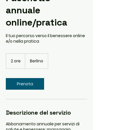
annuale
online/pratica
Il tuo percorso verso il benessere online
e/o nella pratica
2 ore
2
Berlino
o
r
e
Prenota
Descrizione del servizio
Abbonamento annuale per servizi di
salute e benessere: massaggio