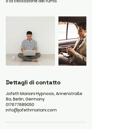
o la cessazione del fumo.
Dettagli di contatto
Jafeth Mariani Hypnosis, Annenstraße
8a, Berlin, Germany
017677689050
info@jafethmariani.com