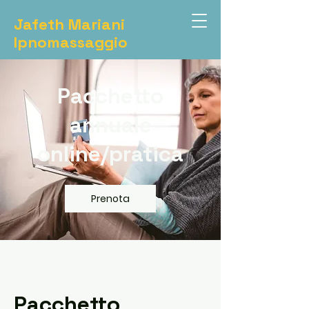
Jafeth Mariani
Ipnomassaggio
Pacchetto
annuale
online/pratica
Prenota
Pacchetto