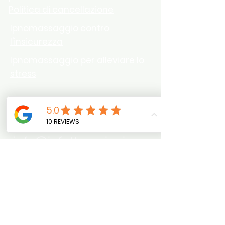
Politica di cancellazione
Ipnomassaggio contro
l'insicurezza
Ipnomassaggio per alleviare lo
stress
Tel.
0176-77689050
info@jafethmariani.com
Annenstr.8a 10179 Berlino
Mitte