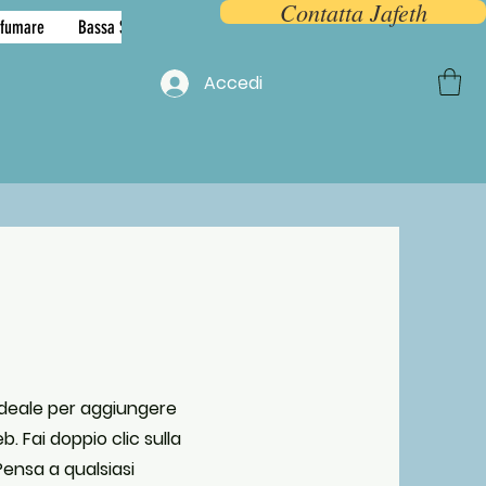
Contatta Jafeth
 fumare
Bassa Sassonia
More
Accedi
 ideale per aggiungere
b. Fai doppio clic sulla
Pensa a qualsiasi