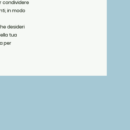
er condividere
anti, in modo
che desideri
della tua
ia per