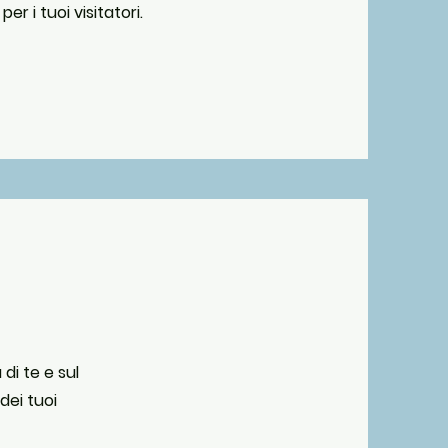
r i tuoi visitatori.
di te e sul
dei tuoi