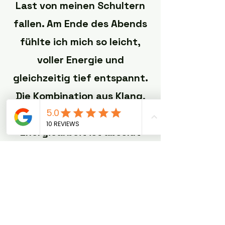
Last von meinen Schultern
fallen. Am Ende des Abends
fühlte ich mich so leicht,
voller Energie und
gleichzeitig tief entspannt.
Die Kombination aus Klang,
Berührung und
Energiearbeit ist absolut
magisch – für mich das
perfekte Ritual, um Körper
und Seele zu regenerieren.“
– Sarah T.