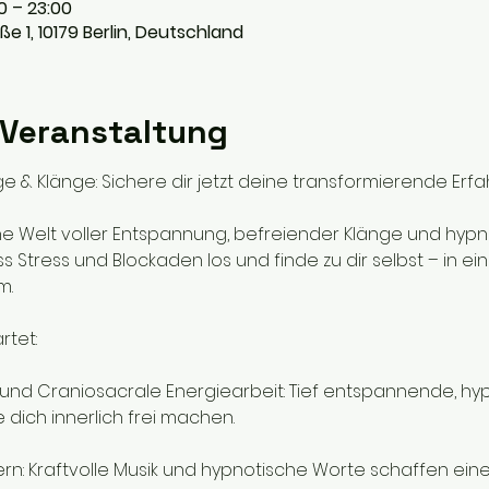
00 – 23:00
ße 1, 10179 Berlin, Deutschland
 Veranstaltung
& Klänge: Sichere dir jetzt deine transformierende Erfa
ne Welt voller Entspannung, befreiender Klänge und hypn
s Stress und Blockaden los und finde zu dir selbst – in ei
m.
rtet:
d Craniosacrale Energiearbeit: Tief entspannende, hyp
 dich innerlich frei machen.
n: Kraftvolle Musik und hypnotische Worte schaffen eine