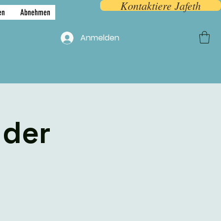
Kontaktiere Jafeth
en
Abnehmen
F.A.Q.
More
Anmelden
 der