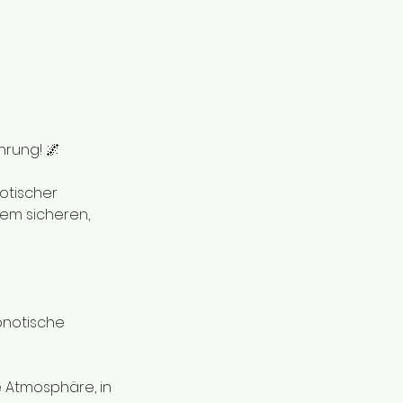
hrung! 🌌
otischer 
nem sicheren, 
notische 
 Atmosphäre, in 