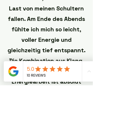
Last von meinen Schultern
fallen. Am Ende des Abends
fühlte ich mich so leicht,
voller Energie und
gleichzeitig tief entspannt.
Die Kombination aus Klang,
Berührung und
Energiearbeit ist absolut
magisch – für mich das
perfekte Ritual, um Körper
und Seele zu regenerieren.“
– Sarah T.