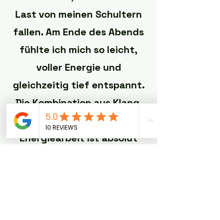
Last von meinen Schultern
fallen. Am Ende des Abends
fühlte ich mich so leicht,
voller Energie und
gleichzeitig tief entspannt.
Die Kombination aus Klang,
Berührung und
Energiearbeit ist absolut
magisch – für mich das
perfekte Ritual, um Körper
und Seele zu regenerieren.“
– Sarah T.