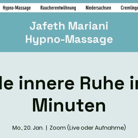
Hypno-Massage
Raucherentwöhnung
Niedersachsen
Cremling
Jafeth Mariani
Hypno-Massage
de innere Ruhe i
Minuten
Mo., 20. Jan.
  |  
Zoom (Live oder Aufnahme)