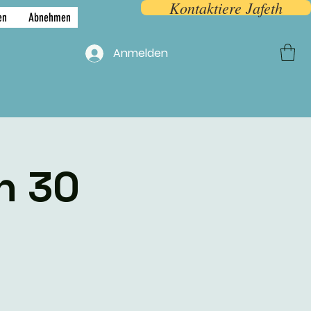
Kontaktiere Jafeth
en
Abnehmen
F.A.Q.
More
Anmelden
n 30