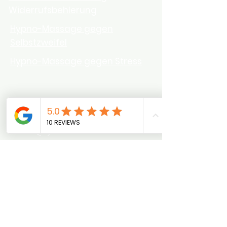
Widerrufsbehlerung
Hypno-Massage gegen
Selbstzweifel
Hypno-Massage gegen Stress
0176-77689050
info@jafethmariani.com
Berlin:
Annenstr.8a 10179 Berlin
MItte
Niedersachsen:
Destedter
Hauptstraße 54, Cremlingen-